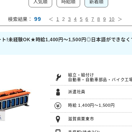
人気順
時給順
新着順
99
検索結果：
＜
1
2
3
4
5
6
7
8
9
10
＞
!未経験OK★時給1,400円～1,500円◎日本語ができな
組立・組付け
自動車・自動車部品・バイク工
派遣社員
時給 1,400円～1,500円
滋賀県栗東市