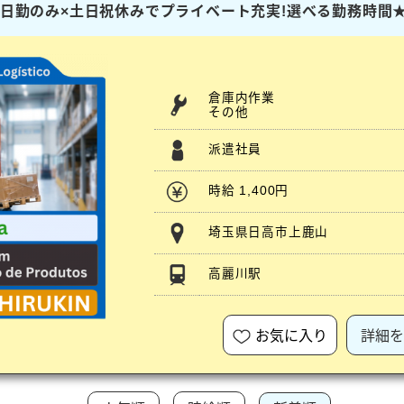
ト】日勤のみ×土日祝休みでプライベート充実!選べる勤務時間
倉庫内作業
その他
派遣社員
時給 1,400円
埼玉県日高市上鹿山
高麗川駅
お気に入り
詳細を