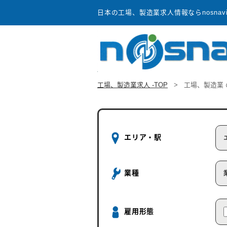
日本の工場、製造業求人情報ならnosnav
工場、製造業求人 -TOP
>
工場、製造業
エリア・駅
業種
雇用形態