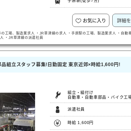
手原駅
(徒歩7分)
お気に入り
詳細を
市
の工場、製造業求人
・
JR草津線
の求人
・
手原駅
の工場、製造業求人
・自動
人
・
JR草津線
の派遣社員
組立スタッフ募集!日勤固定 東京近郊×時給1,600円!
組立・組付け
自動車・自動車部品・バイク工
派遣社員
時給 1,600円