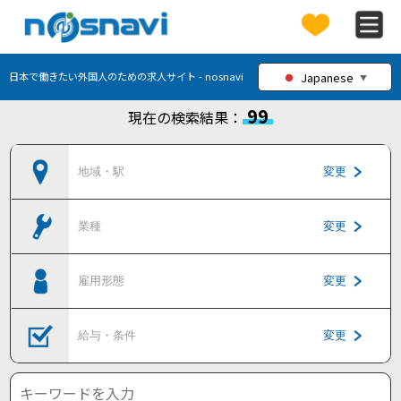
Japanese
日本で働きたい外国人のための求人サイト - nosnavi
▼
99
現在の検索結果：
地域・駅
変更
業種
変更
雇用形態
変更
給与・条件
変更