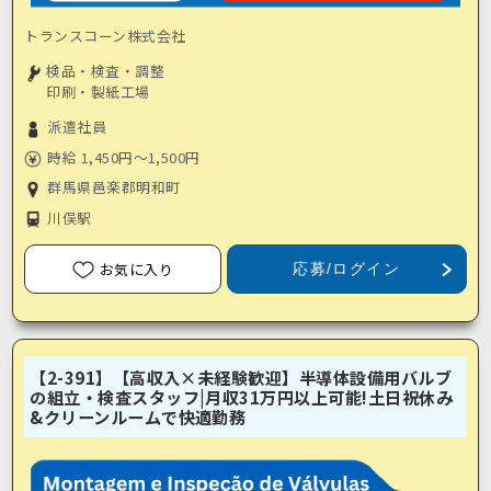
トランスコーン株式会社
検品・検査・調整
印刷・製紙工場
派遣社員
時給 1,450円～1,500円
群馬県邑楽郡明和町
川俣駅
お気に入り
応募/ログイン
【2-391】【高収入×未経験歓迎】半導体設備用バルブ
の組立・検査スタッフ|月収31万円以上可能!土日祝休み
&クリーンルームで快適勤務