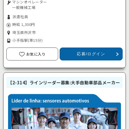
マシンオペレーター
一般機械工場
派遣社員
時給 1,300円
埼玉県所沢市
小手指駅
(車15分)
お気に入り
応募/ログイン
【2-314】ラインリーダー募集:大手自動車部品メーカー