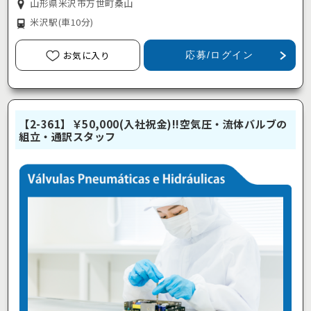
山形県米沢市万世町桑山
米沢駅
(車10分)
お気に入り
応募/ログイン
【2-361】￥50,000(入社祝金)!!空気圧・流体バルブの
組立・通訳スタッフ