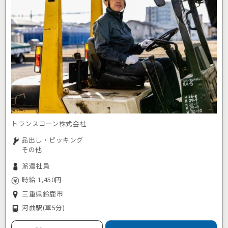
トランスコーン株式会社
品出し・ピッキング
その他
派遣社員
時給 1,450円
三重県鈴鹿市
河曲駅
(車5分)