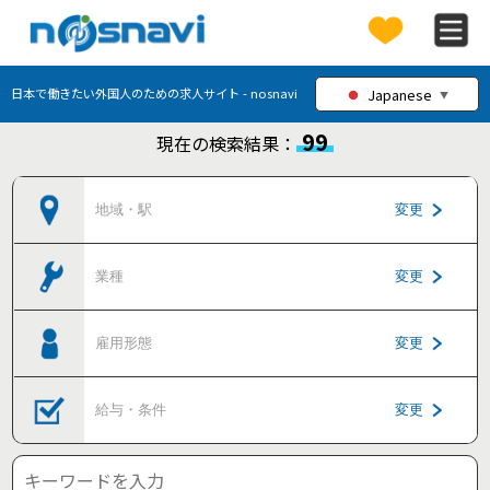
Japanese
日本で働きたい外国人のための求人サイト - nosnavi
▼
99
現在の検索結果：
地域・駅
変更
業種
変更
雇用形態
変更
給与・条件
変更