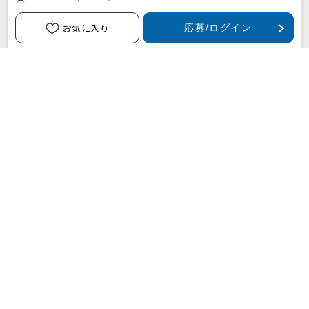
お気に入り
応募/ログイン
【2-81】半導体の検査・製造オペレーター 未経験OK