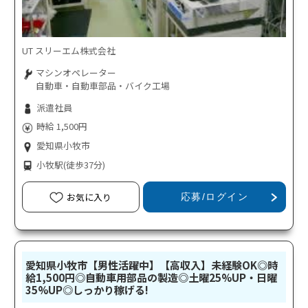
UT スリーエム株式会社
マシンオペレーター
自動車・自動車部品・バイク工場
派遣社員
時給 1,500円
愛知県小牧市
小牧駅
(徒歩37分)
お気に入り
応募/ログイン
愛知県小牧市【男性活躍中】【高収入】未経験OK◎時
給1,500円◎自動車用部品の製造◎土曜25%UP・日曜
35%UP◎しっかり稼げる!