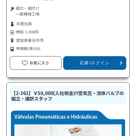
組立・組付け
一般機械工場
派遣社員
時給 1,400円
愛知県春日井市
神領駅
(車5分)
お気に入り
応募/ログイン
【2-361】￥50,000(入社祝金)!!空気圧・流体バルブの
組立・通訳スタッフ