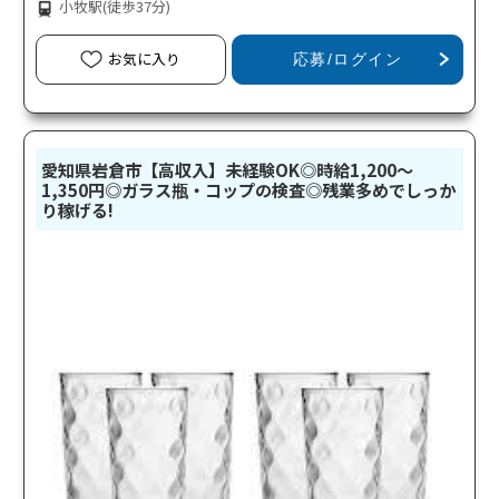
小牧駅
(徒歩37分)
お気に入り
応募/ログイン
愛知県岩倉市【高収入】未経験OK◎時給1,200～
1,350円◎ガラス瓶・コップの検査◎残業多めでしっか
り稼げる!