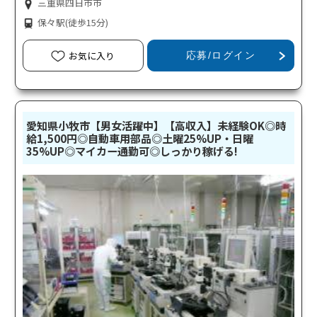
三重県四日市市
保々駅
(徒歩15分)
お気に入り
応募/ログイン
愛知県小牧市【男女活躍中】【高収入】未経験OK◎時
給1,500円◎自動車用部品◎土曜25%UP・日曜
35%UP◎マイカー通勤可◎しっかり稼げる!