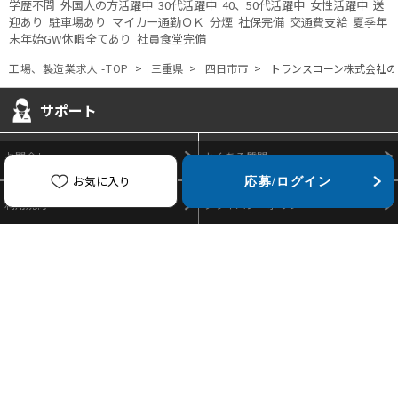
学歴不問
外国人の方活躍中
30代活躍中
40、50代活躍中
女性活躍中
送
迎あり
駐車場あり
マイカー通勤ＯＫ
分煙
社保完備
交通費支給
夏季年
末年始GW休暇全てあり
社員食堂完備
工場、製造業求人 -TOP
三重県
四日市市
トランスコーン株式会社
の
サポート
お問合せ
よくある質問
お気に入り
応募/ログイン
利用規約
プライバシーポリシー
運営会社
サイトマップ
掲載をお考えの企業様
お問合せはこちら
Copyright(C) Twenty First Co., Ltd.. All rights reserved.
事業再構築