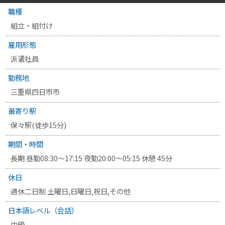
職種
組立・組付け
雇用形態
派遣社員
勤務地
三重県四日市市
最寄り駅
保々駅
(徒歩15分)
期間・時間
長期 昼勤08:30～17:15 夜勤20:00～05:15 休憩 45分
休日
週休二日制 土曜日,日曜日,祝日,その他
日本語レベル（会話）
中級