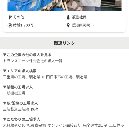
その他
派遣社員
時給1,700円
愛知県岡崎市
関連リンク
▼この企業の他の求人を見る
トランスコーン株式会社
の求人一覧
▼エリアの求人検索
三重県の工場、製造業
>
四日市市の工場、製造業
▼業種の工場求人
一般機械工場
▼駅/沿線の工場求人
三岐鉄道三岐線
保々
▼こだわりの工場求人
未経験者ＯＫ
社員寮完備
オンライン面接あり
完全週休2日制
土日休み