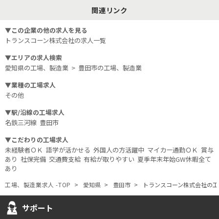
関連リンク
▼この企業の他の求人を見る
トランスコーン株式会社
の求人一覧
▼エリアの求人検索
愛知県の工場、製造業
>
豊田市の工場、製造業
▼業種の工場求人
その他
▼駅/沿線の工場求人
名鉄三河線
豊田市
▼こだわりの工場求人
未経験者ＯＫ
語学が活かせる
外国人の方活躍中
マイカー通勤ＯＫ
賞与
あり
社保完備
交通費支給
有給が取りやすい
夏季年末年始GW休暇全て
あり
工場、製造業求人 -TOP
愛知県
豊田市
トランスコーン株式会社
の工
サポート