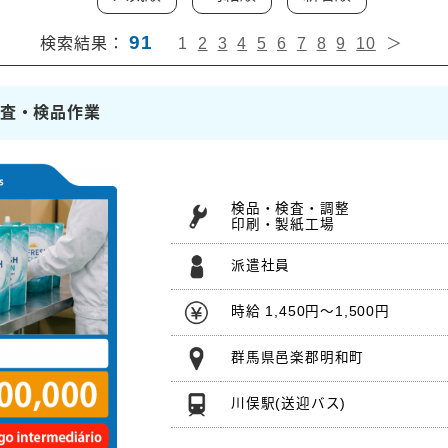
91
検索結果：
1
2
3
4
5
6
7
8
9
10
＞
検査・検品作業
検品・検査・調整
印刷・製紙工場
派遣社員
時給 1,450円～1,500円
群馬県邑楽郡明和町
川俣駅
(送迎バス)