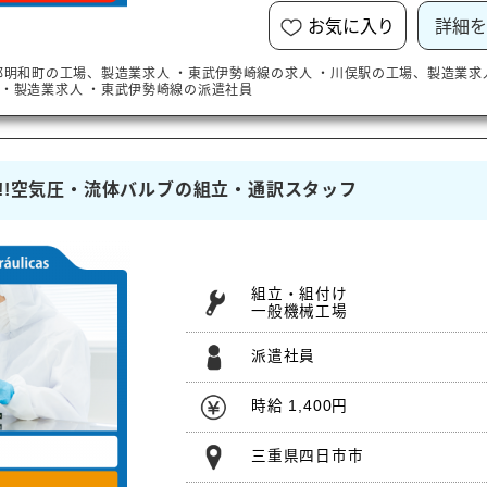
お気に入り
詳細を
郡明和町
の工場、製造業求人
・
東武伊勢崎線
の求人
・
川俣駅
の工場、製造業求
・製造業求人
・
東武伊勢崎線
の派遣社員
社祝金)!!空気圧・流体バルブの組立・通訳スタッフ
組立・組付け
一般機械工場
派遣社員
時給 1,400円
三重県四日市市