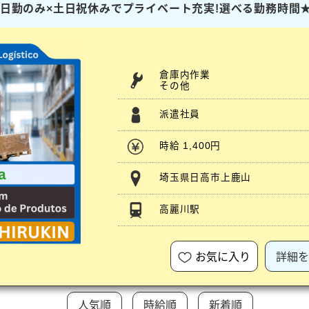
ト】日勤のみ×土日祝休みでプライベート充実!選べる勤務時間
倉庫内作業
その他
派遣社員
時給 1,400円
埼玉県日高市上鹿山
高麗川駅
お気に入り
詳細を
人気順
時給順
新着順