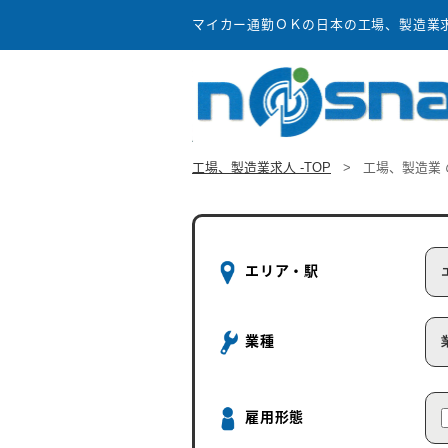
マイカー通勤ＯＫの日本の工場、製造業求人
工場、製造業求人 -TOP
>
工場、製造業
エリア・駅
業種
雇用形態