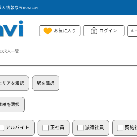
情報ならnosnavi
お気に入り
ログイン
の求人一覧
エリアを選択
駅を選択
業種を選択
アルバイト
正社員
派遣社員
契約