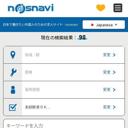
Japanese
日本で働きたい外国人のための求人サイト - nosnavi
▼
98
現在の検索結果：
地域・駅
変更
業種
変更
雇用形態
変更
未経験者ＯＫ
...
変更