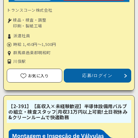
トランスコーン株式会社
検品・検査・調整
印刷・製紙工場
派遣社員
時給 1,450円～1,500円
群馬県邑楽郡明和町
川俣駅
お気に入り
応募/ログイン
【2-391】【高収入×未経験歓迎】半導体設備用バルブ
の組立・検査スタッフ|月収31万円以上可能!土日祝休み
&クリーンルームで快適勤務