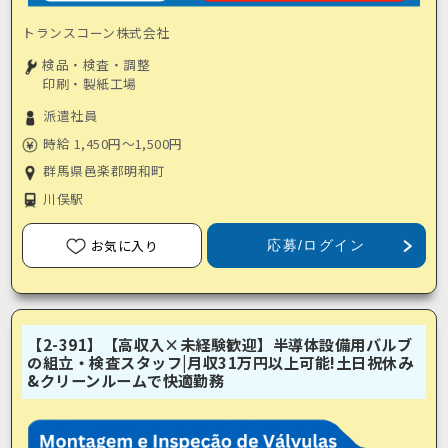
トランスコーン株式会社
検品・検査・調整
印刷・製紙工場
派遣社員
時給 1,450円～1,500円
群馬県邑楽郡明和町
川俣駅
お気に入り
応募/ログイン
【2-391】【高収入×未経験歓迎】半導体設備用バルブ
の組立・検査スタッフ|月収31万円以上可能!土日祝休み
&クリーンルームで快適勤務