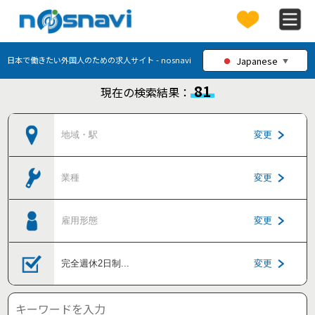
Japanese
日本で働きたい外国人のための求人サイト - nosnavi
▼
81
現在の検索結果：
地域・駅
変更
業種
変更
雇用形態
変更
完全週休2日制
...
変更