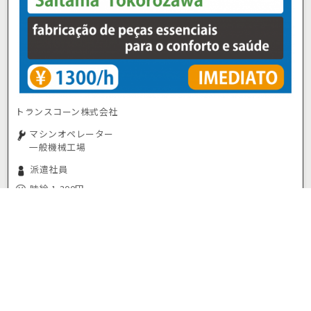
トランスコーン株式会社
マシンオペレーター
一般機械工場
派遣社員
時給 1,300円
埼玉県所沢市
小手指駅
(車15分)
お気に入り
応募/ログイン