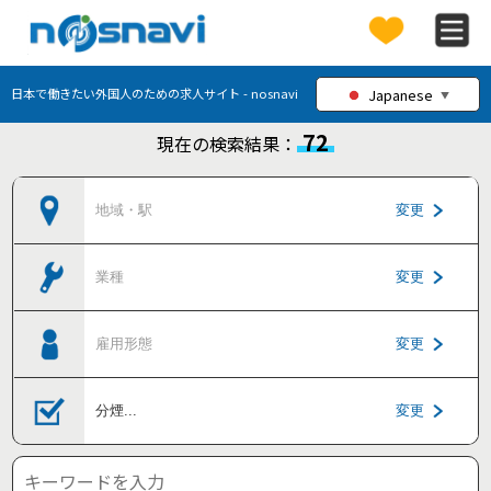
Japanese
日本で働きたい外国人のための求人サイト - nosnavi
▼
72
現在の検索結果：
地域・駅
変更
業種
変更
雇用形態
変更
分煙
...
変更