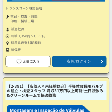
トランスコーン株式会社
検品・検査・調整
印刷・製紙工場
派遣社員
時給 1,450円～1,500円
群馬県邑楽郡明和町
川俣駅
お気に入り
応募/ログイン
【2-391】【高収入×未経験歓迎】半導体設備用バルブ
の組立・検査スタッフ|月収31万円以上可能!土日祝休み
&クリーンルームで快適勤務