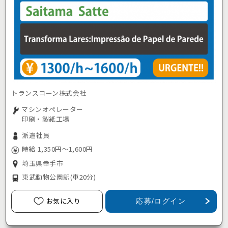
トランスコーン株式会社
マシンオペレーター
印刷・製紙工場
派遣社員
時給 1,350円～1,600円
埼玉県幸手市
東武動物公園駅
(車20分)
お気に入り
応募/ログイン