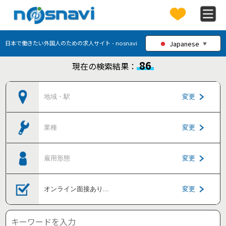
Japanese
日本で働きたい外国人のための求人サイト - nosnavi
▼
86
現在の検索結果：
地域・駅
変更
業種
変更
雇用形態
変更
オンライン面接あり
...
変更