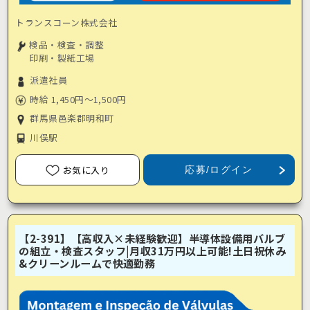
トランスコーン株式会社
検品・検査・調整
印刷・製紙工場
派遣社員
時給 1,450円～1,500円
群馬県邑楽郡明和町
川俣駅
お気に入り
応募/ログイン
【2-391】【高収入×未経験歓迎】半導体設備用バルブ
の組立・検査スタッフ|月収31万円以上可能!土日祝休み
&クリーンルームで快適勤務