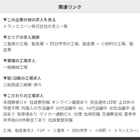
関連リンク
▼この企業の他の求人を見る
トランスコーン株式会社
の求人一覧
▼エリアの求人検索
三重県の工場、製造業
>
四日市市の工場、製造業
>
小牧町の工場、製
造業
▼業種の工場求人
一般機械工場
▼駅/沿線の工場求人
三岐鉄道三岐線
保々
▼こだわりの工場求人
未経験者ＯＫ
社員寮完備
オンライン面接あり
完全週休2日制
土日休み
学歴不問
外国人の方活躍中
30代活躍中
40、50代活躍中
女性活躍中
送
迎あり
駐車場あり
マイカー通勤ＯＫ
分煙
社保完備
交通費支給
夏季年
末年始GW休暇全てあり
社員食堂完備
工場、製造業求人 -TOP
三重県
四日市市
小牧町
トランスコー