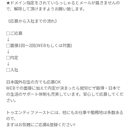
★ドメイン指定をされていらっしゃるとメールが届きませんの
で、解除して頂けますようお願い致します。
《応募から入社までの流れ》
□ご応募
↓
□面接1回～2回(WEBもしくは対面)
↓
□内定
↓
□入社
日本国外在住の方でも応募OK
WEBでの面接に加えて内定が決まったら就労ビザ取得・日本で
の生活のサポート体制も充実しています。安心して応募してくだ
さい。
トゥエンティファーストには、他にもお仕事や勤務地は多数ある
ので、
まずはお気軽にご応募&登録ください!