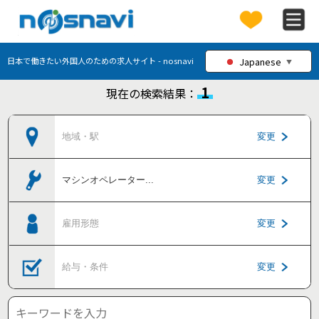
Japanese
日本で働きたい外国人のための求人サイト - nosnavi
▼
1
現在の検索結果：
地域・駅
変更
マシンオペレーター
...
変更
雇用形態
変更
給与・条件
変更