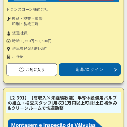
トランスコーン株式会社
検品・検査・調整
印刷・製紙工場
派遣社員
時給 1,450円～1,500円
群馬県邑楽郡明和町
川俣駅
お気に入り
応募/ログイン
【2-391】【高収入×未経験歓迎】半導体設備用バルブ
の組立・検査スタッフ|月収31万円以上可能!土日祝休み
&クリーンルームで快適勤務