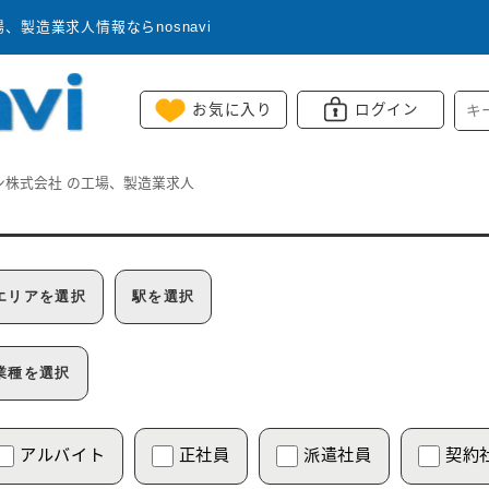
製造業求人情報ならnosnavi
お気に入り
ログイン
ン株式会社
の工場、製造業求人
エリアを選択
駅を選択
業種を選択
アルバイト
正社員
派遣社員
契約