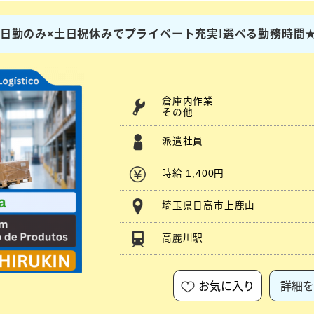
ト】日勤のみ×土日祝休みでプライベート充実!選べる勤務時間
倉庫内作業
その他
派遣社員
時給 1,400円
埼玉県日高市上鹿山
高麗川駅
お気に入り
詳細を