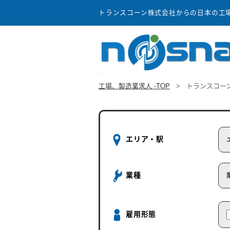
トランスコーン株式会社からの日本の工場、
工場、製造業求人 -TOP
>
トランスコー
エリア・駅
業種
雇用形態