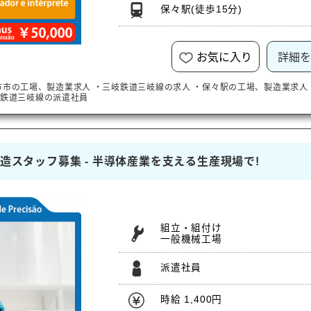
保々駅
(徒歩15分)
お気に入り
詳細を
市市
の工場、製造業求人
・
三岐鉄道三岐線
の求人
・
保々駅
の工場、製造業求人
岐鉄道三岐線
の派遣社員
製造スタッフ募集 - 半導体産業を支える生産現場で!
組立・組付け
一般機械工場
派遣社員
時給 1,400円