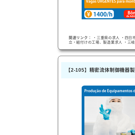
関連リンク：
・
三重県
の求人
・
四日
立・組付けの工場、製造業求人
・
三
【2-105】精密流体制御機器