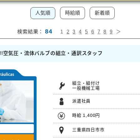
人気順
時給順
新着順
84
検索結果：
1
2
3
4
5
6
7
8
9
＞
社祝金)!!空気圧・流体バルブの組立・通訳スタッフ
組立・組付け
一般機械工場
派遣社員
時給 1,400円
三重県四日市市