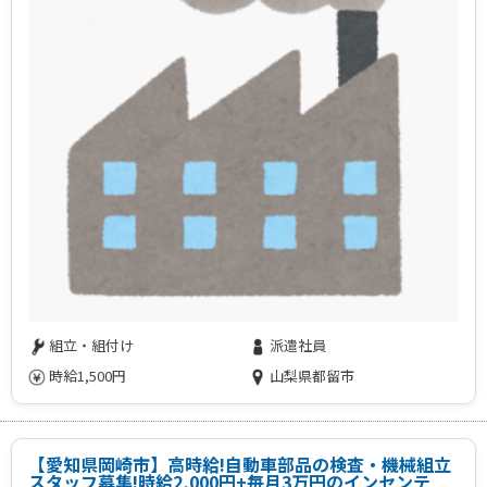
組立・組付け
派遣社員
時給1,500円
山梨県都留市
【愛知県岡崎市】高時給!自動車部品の検査・機械組立
スタッフ募集!時給2,000円+毎月3万円のインセンテ