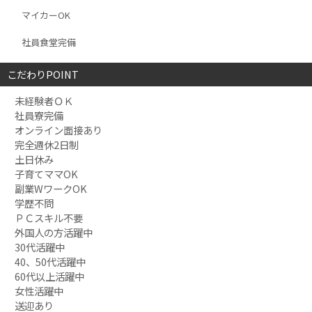
マイカーOK
社員食堂完備
こだわりPOINT
未経験者ＯＫ
社員寮完備
オンライン面接あり
完全週休2日制
土日休み
子育てママOK
副業WワークOK
学歴不問
ＰＣスキル不要
外国人の方活躍中
30代活躍中
40、50代活躍中
60代以上活躍中
女性活躍中
送迎あり