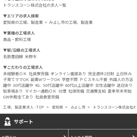
トランスコーン株式会社
の求人一覧
▼エリアの求人検索
愛知県の工場、製造業
>
みよし市の工場、製造業
▼業種の工場求人
食品・飲料工場
▼駅/沿線の工場求人
名鉄豊田線
米野木
▼こだわりの工場求人
未経験者ＯＫ
社員寮完備
オンライン面接あり
完全週休2日制
土日休み
子育てママOK
副業WワークOK
学歴不問
ＰＣスキル不要
外国人の方活
躍中
30代活躍中
40、50代活躍中
60代以上活躍中
女性活躍中
送迎あり
駐車場あり
マイカー通勤ＯＫ
分煙
社保完備
交通費支給
夏季年末年始
GW休暇全てあり
社員食堂完備
工場、製造業求人 -TOP
愛知県
みよし市
トランスコーン株式会社
の
サポート