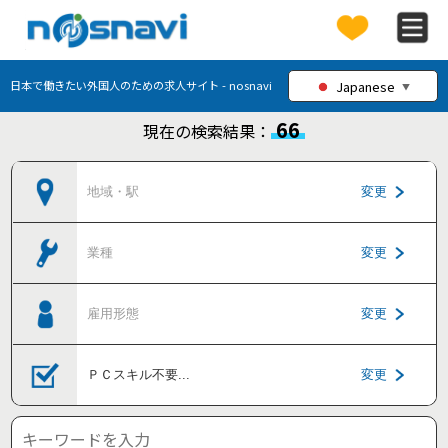
Japanese
日本で働きたい外国人のための求人サイト - nosnavi
▼
66
現在の検索結果：
地域・駅
変更
業種
変更
雇用形態
変更
ＰＣスキル不要
...
変更