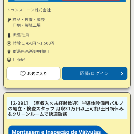
トランスコーン株式会社
検品・検査・調整
印刷・製紙工場
派遣社員
時給 1,450円～1,500円
群馬県邑楽郡明和町
川俣駅
お気に入り
応募/ログイン
【2-391】【高収入×未経験歓迎】半導体設備用バルブ
の組立・検査スタッフ|月収31万円以上可能!土日祝休み
&クリーンルームで快適勤務