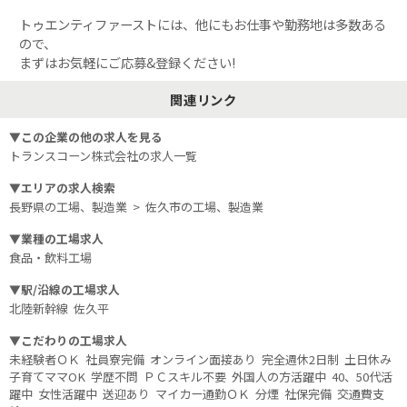
トゥエンティファーストには、他にもお仕事や勤務地は多数ある
ので、
まずはお気軽にご応募&登録ください!
関連リンク
▼この企業の他の求人を見る
トランスコーン株式会社
の求人一覧
▼エリアの求人検索
長野県の工場、製造業
>
佐久市の工場、製造業
▼業種の工場求人
食品・飲料工場
▼駅/沿線の工場求人
北陸新幹線
佐久平
▼こだわりの工場求人
未経験者ＯＫ
社員寮完備
オンライン面接あり
完全週休2日制
土日休み
子育てママOK
学歴不問
ＰＣスキル不要
外国人の方活躍中
40、50代活
躍中
女性活躍中
送迎あり
マイカー通勤ＯＫ
分煙
社保完備
交通費支