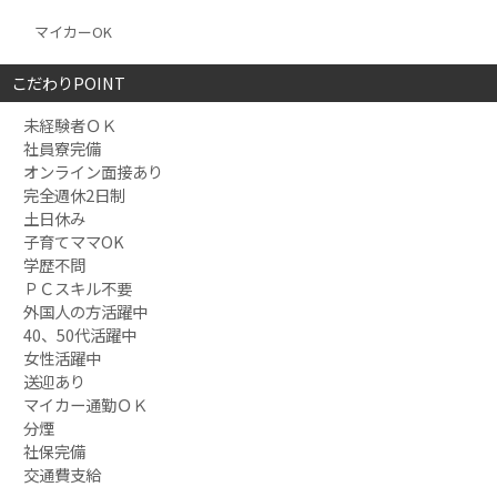
マイカーOK
こだわりPOINT
未経験者ＯＫ
社員寮完備
オンライン面接あり
完全週休2日制
土日休み
子育てママOK
学歴不問
ＰＣスキル不要
外国人の方活躍中
40、50代活躍中
女性活躍中
送迎あり
マイカー通勤ＯＫ
分煙
社保完備
交通費支給