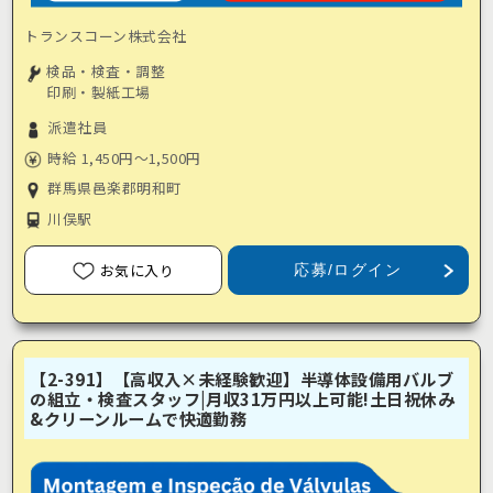
トランスコーン株式会社
検品・検査・調整
印刷・製紙工場
派遣社員
時給 1,450円～1,500円
群馬県邑楽郡明和町
川俣駅
お気に入り
応募/ログイン
【2-391】【高収入×未経験歓迎】半導体設備用バルブ
の組立・検査スタッフ|月収31万円以上可能!土日祝休み
&クリーンルームで快適勤務