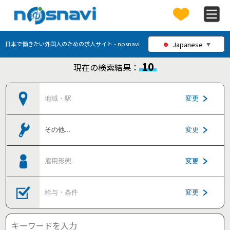
Japanese
日本で働きたい外国人のための求人サイト - nosnavi
▼
10
現在の検索結果：
地域・駅
変更
その他
...
変更
雇用形態
変更
給与・条件
変更