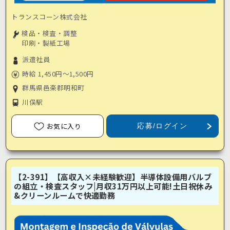
トランスコーン株式会社
検品・検査・調整
印刷・製紙工場
派遣社員
時給 1,450円～1,500円
群馬県邑楽郡明和町
川俣駅
お気に入り
応募/ログイン
【2-391】【高収入×未経験歓迎】半導体設備用バルブ
の組立・検査スタッフ|月収31万円以上可能!土日祝休み
&クリーンルームで快適勤務