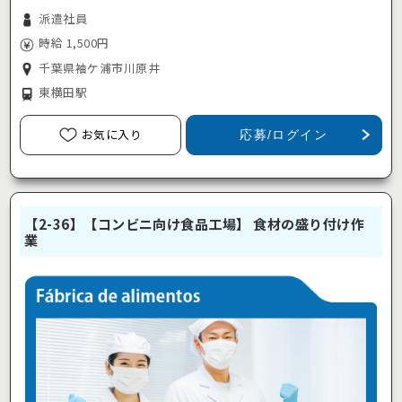
派遣社員
時給 1,500円
千葉県袖ケ浦市川原井
東横田駅
お気に入り
応募/ログイン
【2-36】【コンビニ向け食品工場】 食材の盛り付け作
業