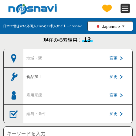
Japanese
日本で働きたい外国人のための求人サイト - nosnavi
▼
13
現在の検索結果：
地域・駅
変更
食品加工
...
変更
雇用形態
変更
給与・条件
変更