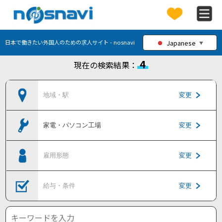
Japanese
日本で働きたい外国人のための求人サイト - nosnavi
▼
4
現在の検索結果：
地域・駅
変更
家電・パソコン工場
変更
雇用形態
変更
給与・条件
変更