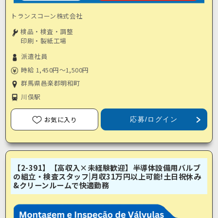
トランスコーン株式会社
検品・検査・調整
印刷・製紙工場
派遣社員
時給 1,450円～1,500円
群馬県邑楽郡明和町
川俣駅
お気に入り
応募/ログイン
【2-391】【高収入×未経験歓迎】半導体設備用バルブ
の組立・検査スタッフ|月収31万円以上可能!土日祝休み
&クリーンルームで快適勤務