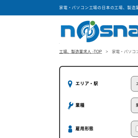
家電・パソコン工場の日本の工場、製造業求
工場、製造業求人 -TOP
>
家電・パソコ
エリア・駅
業種
雇用形態