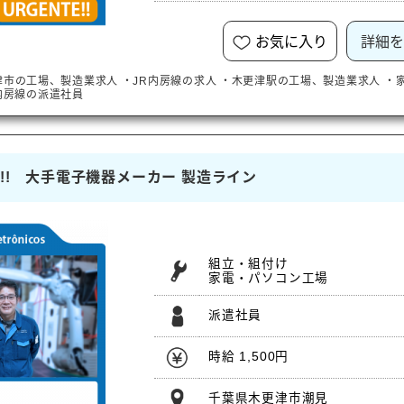
お気に入り
詳細を
津市
の工場、製造業求人
・
JR内房線
の求人
・
木更津駅
の工場、製造業求人
・
内房線
の派遣社員
集!! 大手電子機器メーカー 製造ライン
組立・組付け
家電・パソコン工場
派遣社員
時給 1,500円
千葉県木更津市潮見