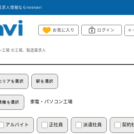
人情報ならnosnavi
お気に入り
ログイン
ン工場
の工場、製造業求人
エリアを選択
駅を選択
家電・パソコン工場
業種を選択
アルバイト
正社員
派遣社員
契約