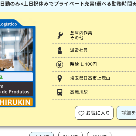
ト】日勤のみ×土日祝休みでプライベート充実!選べる勤務時間
倉庫内作業
その他
派遣社員
時給 1,400円
埼玉県日高市上鹿山
高麗川駅
お気に入り
詳細を