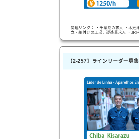
関連リンク：
・
千葉県
の求人
・
木更
立・組付けの工場、製造業求人
・
JR
【2-257】ラインリーダー募