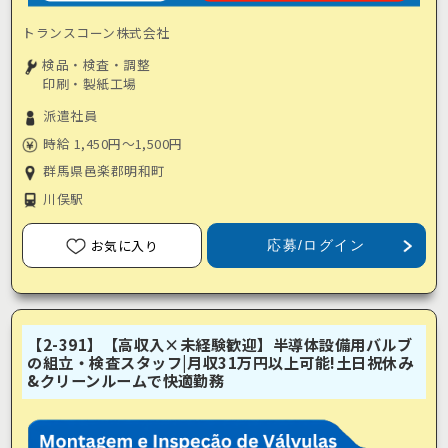
トランスコーン株式会社
検品・検査・調整
印刷・製紙工場
派遣社員
時給 1,450円～1,500円
群馬県邑楽郡明和町
川俣駅
お気に入り
応募/ログイン
【2-391】【高収入×未経験歓迎】半導体設備用バルブ
の組立・検査スタッフ|月収31万円以上可能!土日祝休み
&クリーンルームで快適勤務