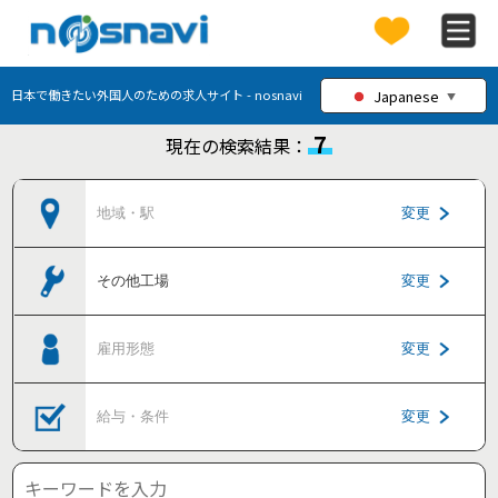
Japanese
日本で働きたい外国人のための求人サイト - nosnavi
▼
7
現在の検索結果：
地域・駅
変更
その他工場
変更
雇用形態
変更
給与・条件
変更