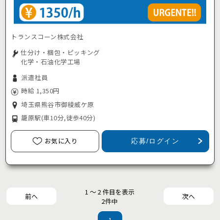
トランスコーン株式会社
仕分け・梱包・ピッキング
化学・石油化学工場
派遣社員
時給 1,350円
埼玉県熊谷市御稜威ケ原
籠原駅
(車10分,徒歩40分)
お気に入り
応募/ログイン
1 ～ 2 件目を表示
前へ
次へ
2件中
1