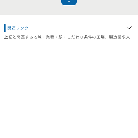
関連リンク
上記と関連する地域・業種・駅・こだわり条件の工場、製造業求人
工場、製造業求人 -TOP
化学・石油化学工場
仕分け・梱包・ピッキング
サポート
お問合せ
よくある質問
利用規約
プライバシーポリシー
運営会社
サイトマップ
掲載をお考えの企業様