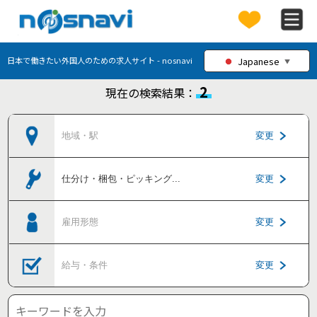
Japanese
日本で働きたい外国人のための求人サイト - nosnavi
▼
2
現在の検索結果：
地域・駅
変更
仕分け・梱包・ピッキング
...
変更
雇用形態
変更
給与・条件
変更