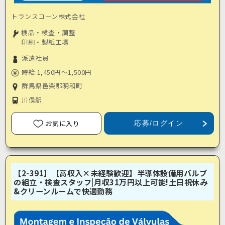
トランスコーン株式会社
検品・検査・調整
印刷・製紙工場
派遣社員
時給 1,450円～1,500円
群馬県邑楽郡明和町
川俣駅
お気に入り
応募/ログイン
【2-391】【高収入×未経験歓迎】半導体設備用バルブ
の組立・検査スタッフ|月収31万円以上可能!土日祝休み
&クリーンルームで快適勤務