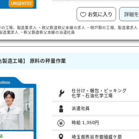
お気に入り
詳細を
市
の工場、製造業求人
・
秩父鉄道秩父本線
の求人
・
明戸駅
の工場、製造業求人
製造業求人
・
秩父鉄道秩父本線
の派遣社員
色製造工場】 原料の秤量作業
仕分け・梱包・ピッキング
化学・石油化学工場
派遣社員
時給 1,350円
埼玉県熊谷市御稜威ケ原