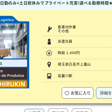
ト】日勤のみ×土日祝休みでプライベート充実!選べる勤務時間
倉庫内作業
その他
派遣社員
時給 1,400円
埼玉県日高市上鹿山
高麗川駅
お気に入り
詳細を