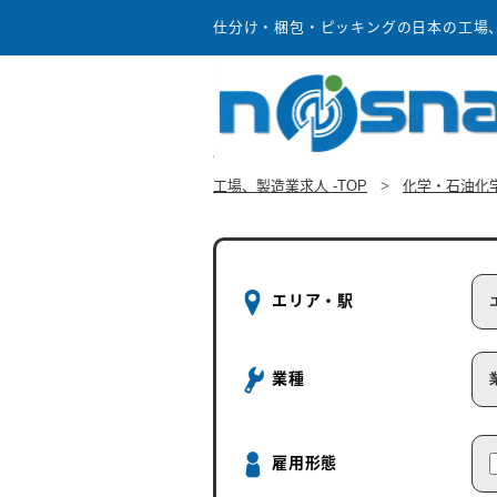
仕分け・梱包・ピッキングの日本の工場、製
工場、製造業求人 -TOP
>
化学・石油化
エリア・駅
業種
雇用形態