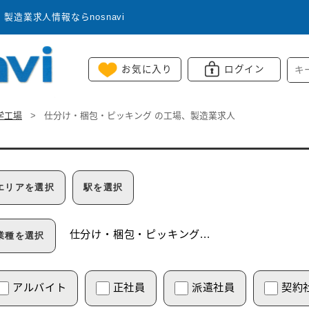
造業求人情報ならnosnavi
お気に入り
ログイン
学工場
>
仕分け・梱包・ピッキング
の工場、製造業求人
エリアを選択
駅を選択
仕分け・梱包・ピッキング
...
業種を選択
アルバイト
正社員
派遣社員
契約