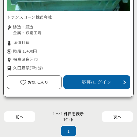
トランスコーン株式会社
鋳造・鍛造
金属・鉄鋼工場
派遣社員
時給 1,400円
福島県白河市
久田野駅
(車5分)
お気に入り
応募/ログイン
1 ～ 1 件目を表示
前へ
次へ
1件中
1