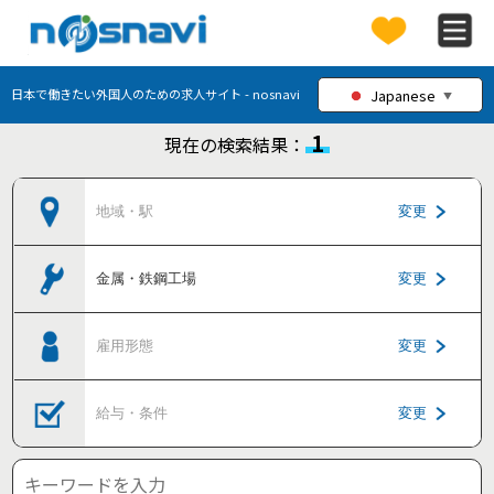
Japanese
日本で働きたい外国人のための求人サイト - nosnavi
▼
1
現在の検索結果：
地域・駅
変更
金属・鉄鋼工場
変更
雇用形態
変更
給与・条件
変更