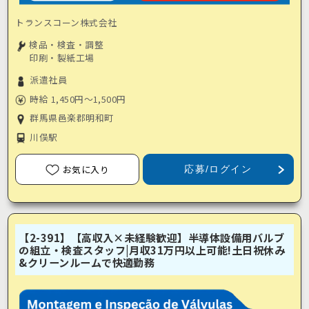
トランスコーン株式会社
検品・検査・調整
印刷・製紙工場
派遣社員
時給 1,450円～1,500円
群馬県邑楽郡明和町
川俣駅
お気に入り
応募/ログイン
【2-391】【高収入×未経験歓迎】半導体設備用バルブ
の組立・検査スタッフ|月収31万円以上可能!土日祝休み
&クリーンルームで快適勤務