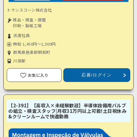
トランスコーン株式会社
検品・検査・調整
印刷・製紙工場
派遣社員
時給 1,450円～1,500円
群馬県邑楽郡明和町
川俣駅
お気に入り
応募/ログイン
【2-391】【高収入×未経験歓迎】半導体設備用バルブ
の組立・検査スタッフ|月収31万円以上可能!土日祝休み
&クリーンルームで快適勤務