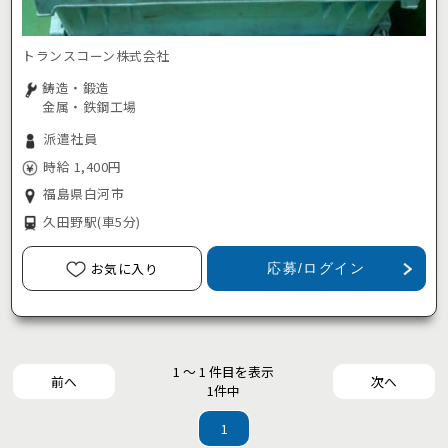
トランスコーン株式会社
鋳造・鍛造
金属・鉄鋼工場
派遣社員
時給 1,400円
福島県白河市
久田野駅
(車5分)
お気に入り
応募/ログイン
1 ～ 1 件目を表示
前へ
次へ
1件中
1