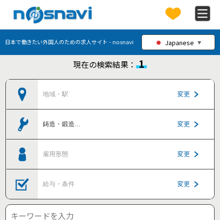
Japanese
日本で働きたい外国人のための求人サイト - nosnavi
▼
1
現在の検索結果：
地域・駅
変更
鋳造・鍛造
...
変更
雇用形態
変更
給与・条件
変更