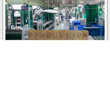
トランスコーン株式会社
組立・組付け
自動車・自動車部品・バイク工場
派遣社員
時給 1,350円
愛知県岡崎市
永覚駅
(車15分)
お気に入り
応募/ログイン