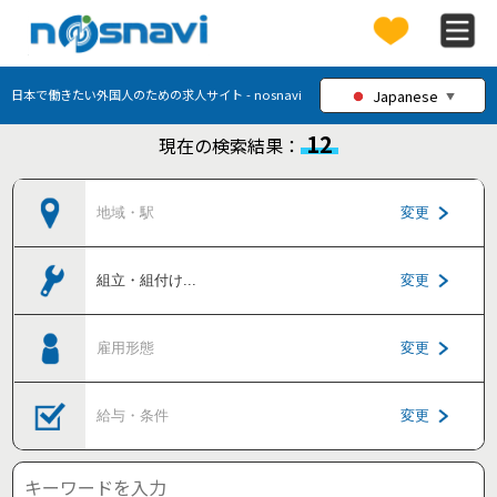
Japanese
日本で働きたい外国人のための求人サイト - nosnavi
▼
12
現在の検索結果：
地域・駅
変更
組立・組付け
...
変更
雇用形態
変更
給与・条件
変更