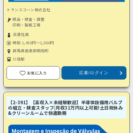
トランスコーン株式会社
検品・検査・調整
印刷・製紙工場
派遣社員
時給 1,450円～1,500円
群馬県邑楽郡明和町
川俣駅
お気に入り
応募/ログイン
【2-391】【高収入×未経験歓迎】半導体設備用バルブ
の組立・検査スタッフ|月収31万円以上可能!土日祝休み
&クリーンルームで快適勤務