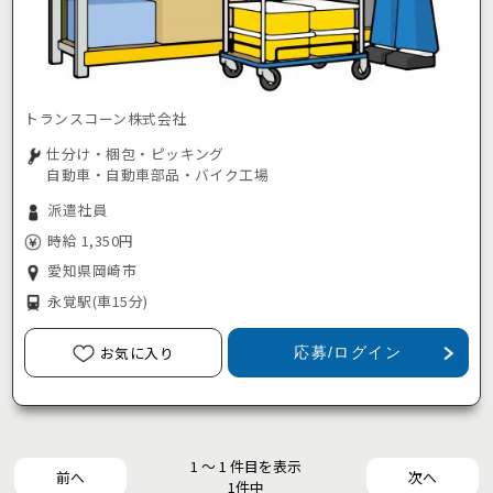
トランスコーン株式会社
仕分け・梱包・ピッキング
自動車・自動車部品・バイク工場
派遣社員
時給 1,350円
愛知県岡崎市
永覚駅
(車15分)
お気に入り
応募/ログイン
1 ～ 1 件目を表示
前へ
次へ
1件中