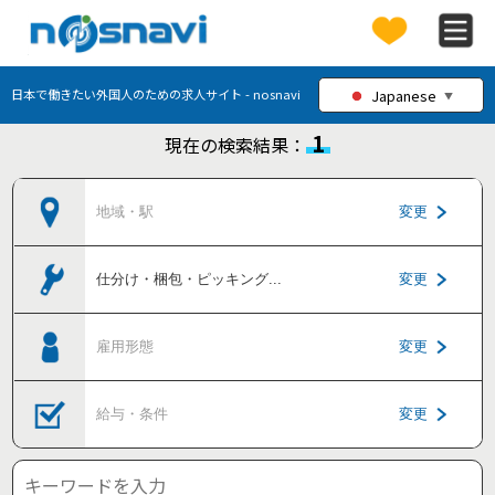
Japanese
日本で働きたい外国人のための求人サイト - nosnavi
▼
1
現在の検索結果：
地域・駅
変更
仕分け・梱包・ピッキング
...
変更
雇用形態
変更
給与・条件
変更