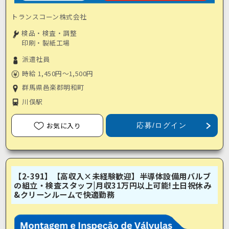
トランスコーン株式会社
検品・検査・調整
印刷・製紙工場
派遣社員
時給 1,450円～1,500円
群馬県邑楽郡明和町
川俣駅
お気に入り
応募/ログイン
【2-391】【高収入×未経験歓迎】半導体設備用バルブ
の組立・検査スタッフ|月収31万円以上可能!土日祝休み
&クリーンルームで快適勤務