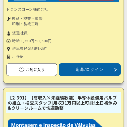
トランスコーン株式会社
検品・検査・調整
印刷・製紙工場
派遣社員
時給 1,450円～1,500円
群馬県邑楽郡明和町
川俣駅
お気に入り
応募/ログイン
【2-391】【高収入×未経験歓迎】半導体設備用バルブ
の組立・検査スタッフ|月収31万円以上可能!土日祝休み
&クリーンルームで快適勤務