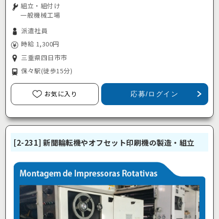
組立・組付け
一般機械工場
派遣社員
時給 1,300円
三重県四日市市
保々駅
(徒歩15分)
お気に入り
応募/ログイン
[2-231] 新聞輪転機やオフセット印刷機の製造・組立