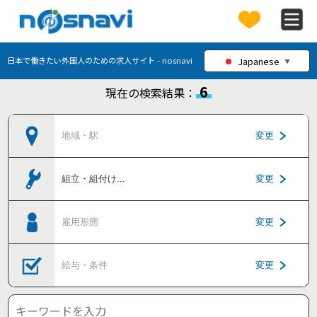
Japanese
日本で働きたい外国人のための求人サイト - nosnavi
▼
6
現在の検索結果：
地域・駅
変更
組立・組付け
...
変更
雇用形態
変更
給与・条件
変更