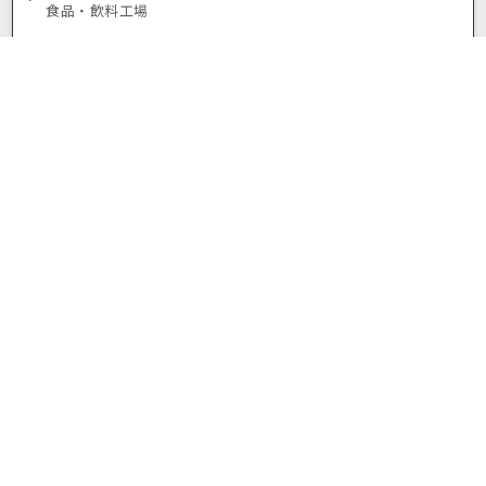
食品・飲料工場
派遣社員
時給 1,125円
愛知県みよし市莇生町
米野木駅
(車15分)
お気に入り
応募/ログイン
【2-394】クレジットカードや非接触型カードなどの品
質チェック業務/未経験歓迎