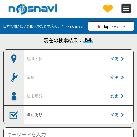
Japanese
日本で働きたい外国人のための求人サイト - nosnavi
▼
64
現在の検索結果：
地域・駅
変更
業種
変更
雇用形態
変更
送迎あり
...
変更