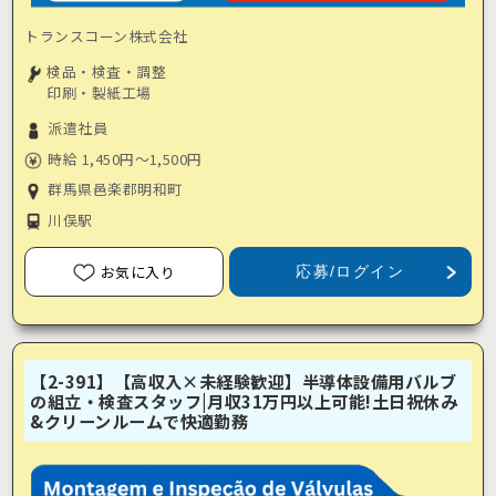
トランスコーン株式会社
検品・検査・調整
印刷・製紙工場
派遣社員
時給 1,450円～1,500円
群馬県邑楽郡明和町
川俣駅
お気に入り
応募/ログイン
【2-391】【高収入×未経験歓迎】半導体設備用バルブ
の組立・検査スタッフ|月収31万円以上可能!土日祝休み
&クリーンルームで快適勤務