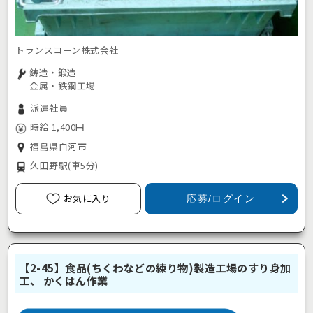
トランスコーン株式会社
鋳造・鍛造
金属・鉄鋼工場
派遣社員
時給 1,400円
福島県白河市
久田野駅
(車5分)
お気に入り
応募/ログイン
【2-45】食品(ちくわなどの練り物)製造工場のすり身加
工、 かくはん作業