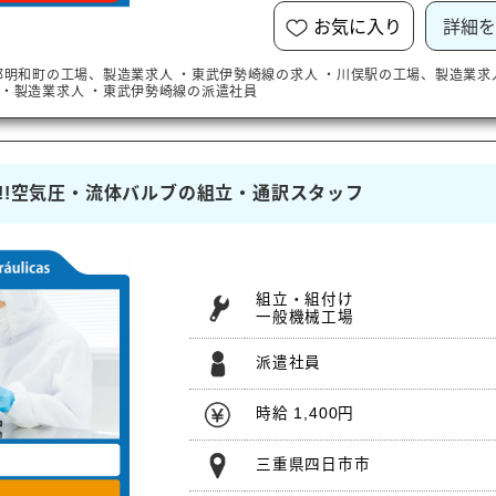
お気に入り
詳細を
郡明和町
の工場、製造業求人
・
東武伊勢崎線
の求人
・
川俣駅
の工場、製造業求
・製造業求人
・
東武伊勢崎線
の派遣社員
社祝金)!!空気圧・流体バルブの組立・通訳スタッフ
組立・組付け
一般機械工場
派遣社員
時給 1,400円
三重県四日市市