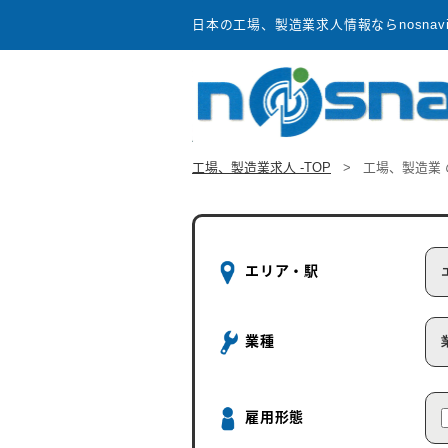
日本の工場、製造業求人情報ならnosnav
工場、製造業求人 -TOP
>
工場、製造業
エリア・駅
業種
雇用形態