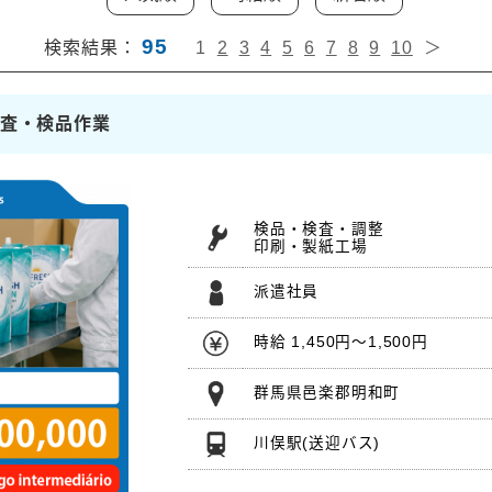
95
検索結果：
1
2
3
4
5
6
7
8
9
10
＞
検査・検品作業
検品・検査・調整
印刷・製紙工場
派遣社員
時給 1,450円～1,500円
群馬県邑楽郡明和町
川俣駅
(送迎バス)