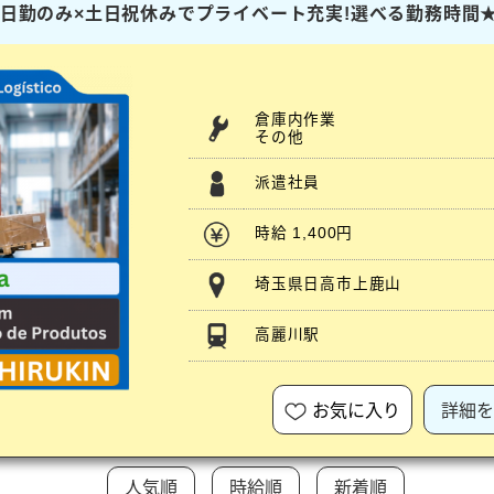
ト】日勤のみ×土日祝休みでプライベート充実!選べる勤務時間
倉庫内作業
その他
派遣社員
時給 1,400円
埼玉県日高市上鹿山
高麗川駅
お気に入り
詳細を
人気順
時給順
新着順