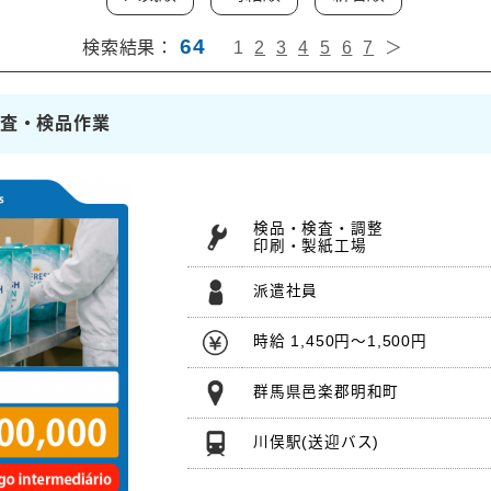
64
検索結果：
1
2
3
4
5
6
7
＞
検査・検品作業
検品・検査・調整
印刷・製紙工場
派遣社員
時給 1,450円～1,500円
群馬県邑楽郡明和町
川俣駅
(送迎バス)