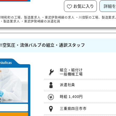
お気に入り
詳細を
郡明和町
の工場、製造業求人
・
東武伊勢崎線
の求人
・
川俣駅
の工場、製造業求
・製造業求人
・
東武伊勢崎線
の派遣社員
社祝金)!!空気圧・流体バルブの組立・通訳スタッフ
組立・組付け
一般機械工場
派遣社員
時給 1,400円
三重県四日市市