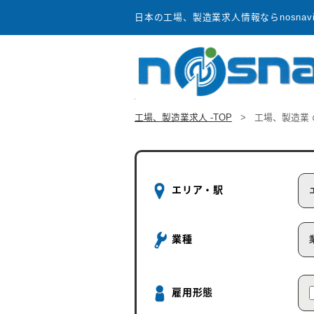
日本の工場、製造業求人情報ならnosnav
工場、製造業求人 -TOP
>
工場、製造業
エリア・駅
業種
雇用形態