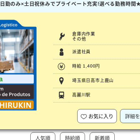
ト】日勤のみ×土日祝休みでプライベート充実!選べる勤務時間
倉庫内作業
その他
派遣社員
時給 1,400円
埼玉県日高市上鹿山
高麗川駅
お気に入り
詳細を
人気順
時給順
新着順