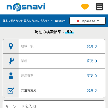
Japanese
日本で働きたい外国人のための求人サイト - nosnavi
▼
95
現在の検索結果：
地域・駅
変更
業種
変更
雇用形態
変更
交通費支給
...
変更