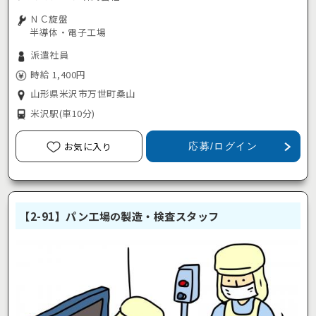
ＮＣ旋盤
半導体・電子工場
派遣社員
時給 1,400円
山形県米沢市万世町桑山
米沢駅
(車10分)
お気に入り
応募/ログイン
【2-91】パン工場の製造・検査スタッフ