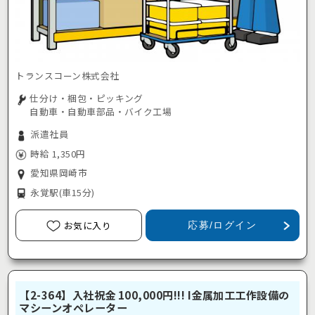
トランスコーン株式会社
仕分け・梱包・ピッキング
自動車・自動車部品・バイク工場
派遣社員
時給 1,350円
愛知県岡崎市
永覚駅
(車15分)
お気に入り
応募/ログイン
【2-364】入社祝金 100,000円!!! I金属加工工作設備の
マシーンオペレーター