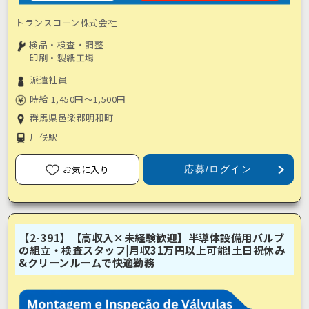
トランスコーン株式会社
検品・検査・調整
印刷・製紙工場
派遣社員
時給 1,450円～1,500円
群馬県邑楽郡明和町
川俣駅
お気に入り
応募/ログイン
【2-391】【高収入×未経験歓迎】半導体設備用バルブ
の組立・検査スタッフ|月収31万円以上可能!土日祝休み
&クリーンルームで快適勤務