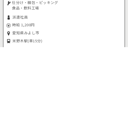
仕分け・梱包・ピッキング
食品・飲料工場
派遣社員
時給 1,200円
愛知県みよし市
米野木駅
(車15分)
お気に入り
応募/ログイン
【2-11】キャンディ製造工場の仕分け・梱包