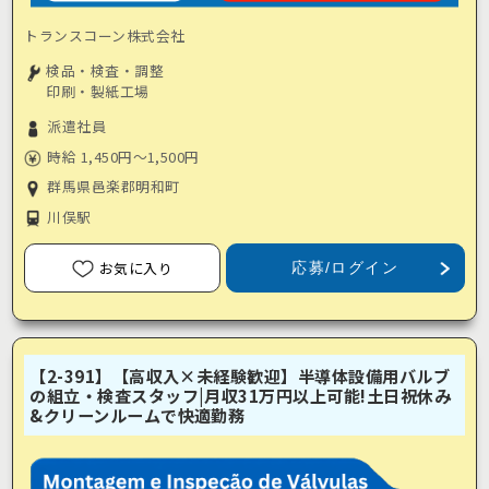
トランスコーン株式会社
検品・検査・調整
印刷・製紙工場
派遣社員
時給 1,450円～1,500円
群馬県邑楽郡明和町
川俣駅
お気に入り
応募/ログイン
【2-391】【高収入×未経験歓迎】半導体設備用バルブ
の組立・検査スタッフ|月収31万円以上可能!土日祝休み
&クリーンルームで快適勤務