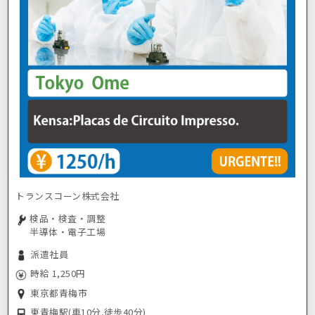
トランスコーン株式会社
検品・検査・調整
半導体・電子工場
派遣社員
時給 1,250円
東京都青梅市
東青梅駅
(車10分,徒歩40分)