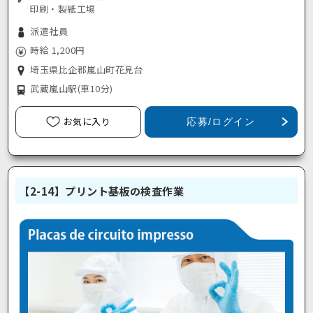
印刷・製紙工場
派遣社員
時給 1,200円
埼玉県比企郡嵐山町花見台
武蔵嵐山駅
(車10分)
お気に入り
応募/ログイン
【2-14】プリント基板の検査作業