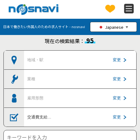
Japanese
日本で働きたい外国人のための求人サイト - nosnavi
▼
95
現在の検索結果：
地域・駅
変更
業種
変更
雇用形態
変更
交通費支給
...
変更