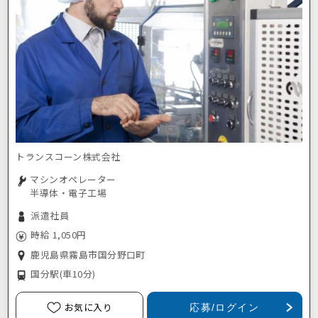
トランスコーン株式会社
マシンオペレーター
半導体・電子工場
派遣社員
時給 1,050円
鹿児島県霧島市国分野口町
国分駅
(車10分)
お気に入り
応募/ログイン