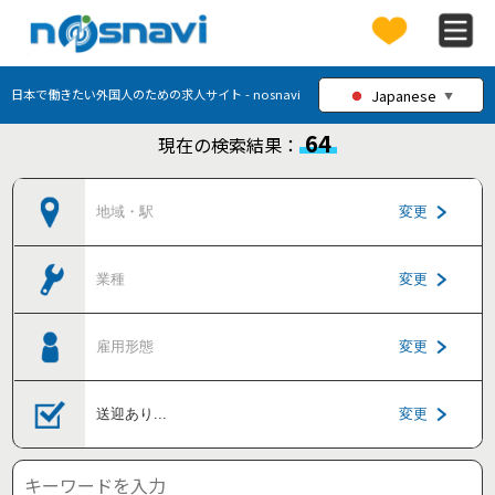
Japanese
日本で働きたい外国人のための求人サイト - nosnavi
▼
64
現在の検索結果：
地域・駅
変更
業種
変更
雇用形態
変更
送迎あり
...
変更