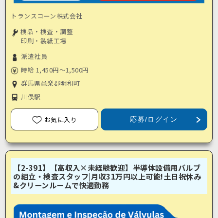
トランスコーン株式会社
検品・検査・調整
印刷・製紙工場
派遣社員
時給 1,450円～1,500円
群馬県邑楽郡明和町
川俣駅
お気に入り
応募/ログイン
【2-391】【高収入×未経験歓迎】半導体設備用バルブ
の組立・検査スタッフ|月収31万円以上可能!土日祝休み
&クリーンルームで快適勤務