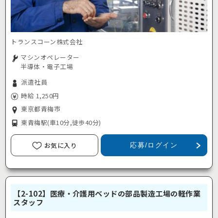
トランスコーン株式会社
マシンオペレーター
半導体・電子工場
派遣社員
時給 1,250円
東京都青梅市
東青梅駅
(車10分,徒歩40分)
お気に入り
応募/ログイン
【2-102】医療・介護用ベッドの部品製造工場の軽作業
スタッフ