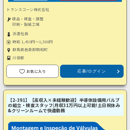
トランスコーン株式会社
検品・検査・調整
印刷・製紙工場
派遣社員
時給 1,450円～1,500円
群馬県邑楽郡明和町
川俣駅
お気に入り
応募/ログイン
【2-391】【高収入×未経験歓迎】半導体設備用バルブ
の組立・検査スタッフ|月収31万円以上可能!土日祝休み
&クリーンルームで快適勤務