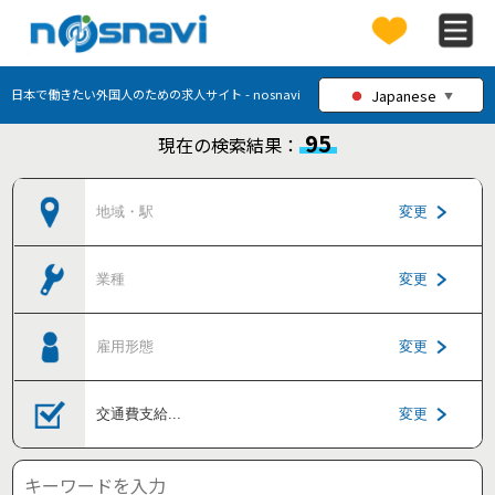
Japanese
日本で働きたい外国人のための求人サイト - nosnavi
▼
95
現在の検索結果：
地域・駅
変更
業種
変更
雇用形態
変更
交通費支給
...
変更