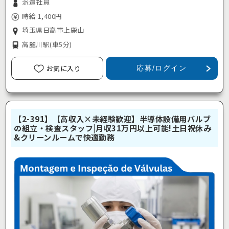
派遣社員
時給 1,400円
埼玉県日高市上鹿山
高麗川駅
(車5分)
お気に入り
応募/ログイン
【2-391】【高収入×未経験歓迎】半導体設備用バルブ
の組立・検査スタッフ|月収31万円以上可能!土日祝休み
&クリーンルームで快適勤務