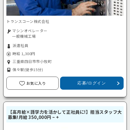
トランスコーン株式会社
マシンオペレーター
一般機械工場
派遣社員
時給 1,300円
三重県四日市市小牧町
保々駅
(徒歩15分)
お気に入り
応募/ログイン
【高月給×語学力を活かして正社員に!】担当スタッフ大
募集!月給 350,000円 ~ +