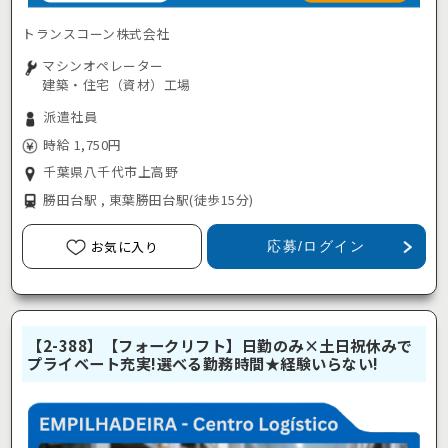
トランスコーン株式会社
マシンオペレーター
建築・住宅（資材）工場
派遣社員
時給 1,750円
千葉県八千代市上高野
勝田台駅 , 東葉勝田台駅
(徒歩15分)
お気に入り
応募/ログイン
【2-388】【フォークリフト】日勤のみ×土日祝休みで
プライベート充実!選べる勤務時間★経験いらない!